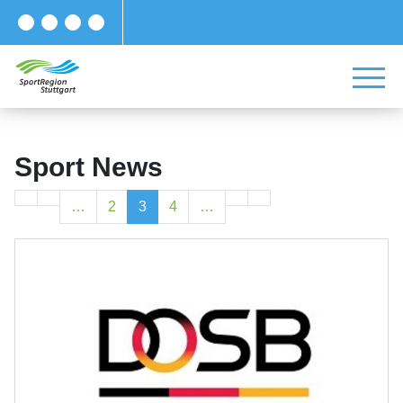
Sport News
…
2
3
4
…