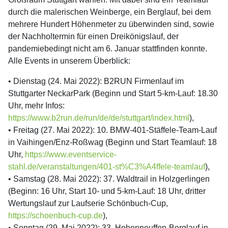
durch die malerischen Weinberge, ein Berglauf, bei dem
mehrere Hundert Höhenmeter zu überwinden sind, sowie
der Nachholtermin für einen Dreikönigslauf, der
pandemiebedingt nicht am 6. Januar stattfinden konnte.
Alle Events in unserem Überblick:
• Dienstag (24. Mai 2022): B2RUN Firmenlauf im
Stuttgarter NeckarPark (Beginn und Start 5-km-Lauf: 18.30
Uhr, mehr Infos:
https://www.b2run.de/run/de/de/stuttgart/index.html
),
• Freitag (27. Mai 2022): 10. BMW-401-Stäffele-Team-Lauf
in Vaihingen/Enz-Roßwag (Beginn und Start Teamlauf: 18
Uhr,
https://www.eventservice-
stahl.de/veranstaltungen/401-st%C3%A4ffele-teamlauf
),
• Samstag (28. Mai 2022): 37. Waldtrail in Holzgerlingen
(Beginn: 16 Uhr, Start 10- und 5-km-Lauf: 18 Uhr, dritter
Wertungslauf zur Laufserie Schönbuch-Cup,
https://schoenbuch-cup.de
),
• Sonntag (29. Mai 2022): 33. Hohenneuffen-Berglauf in