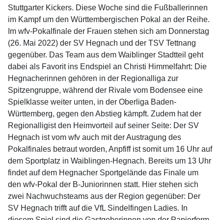
Stuttgarter Kickers. Diese Woche sind die Fußballerinnen
im Kampf um den Württembergischen Pokal an der Reihe.
Im wfv-Pokalfinale der Frauen stehen sich am Donnerstag
(26. Mai 2022) der SV Hegnach und der TSV Tettnang
gegenüber. Das Team aus dem Waiblinger Stadtteil geht
dabei als Favorit ins Endspiel an Christi Himmelfahrt: Die
Hegnacherinnen gehören in der Regionalliga zur
Spitzengruppe, während der Rivale vom Bodensee eine
Spielklasse weiter unten, in der Oberliga Baden-
Württemberg, gegen den Abstieg kämpft. Zudem hat der
Regionalligist den Heimvorteil auf seiner Seite: Der SV
Hegnach ist vom wfv auch mit der Austragung des
Pokalfinales betraut worden, Anpfiff ist somit um 16 Uhr auf
dem Sportplatz in Waiblingen-Hegnach. Bereits um 13 Uhr
findet auf dem Hegnacher Sportgelände das Finale um
den wfv-Pokal der B-Juniorinnen statt. Hier stehen sich
zwei Nachwuchsteams aus der Region gegenüber: Der
SV Hegnach trifft auf die VfL Sindelfingen Ladies. In
diesem Spiel sind die Gastgeberinnen von der Papierform