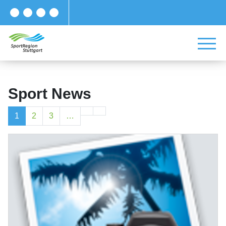
Sport News
1
2
3
…