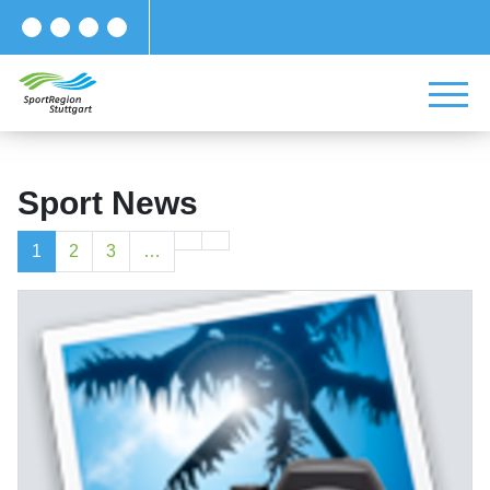
Sport News
1
2
3
…