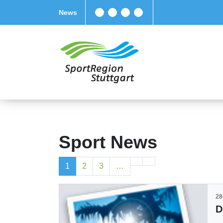
News
Sport News
1
2
3
…
28
D