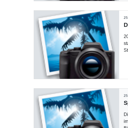
25
20
st
S
25
S
D
im