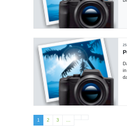
B
25
D
in
d
1
2
3
…