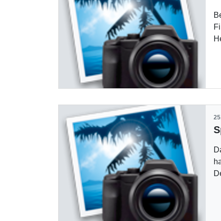
Be
F
He
25
D
ha
D