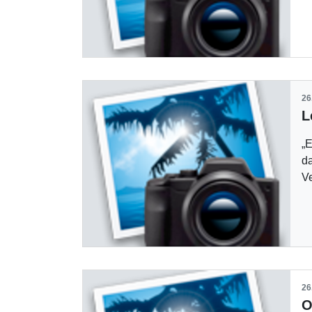
26
„E
da
V
26