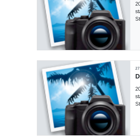
20
st
S
27
20
st
S