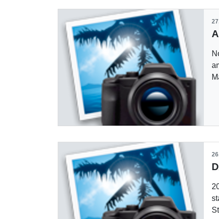
27
No
am
M
26
20
st
S