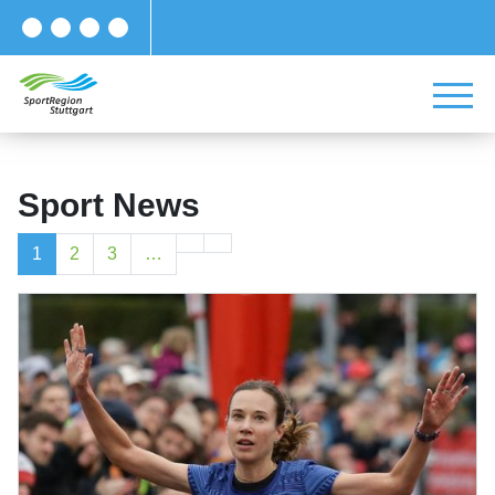
Sport News
1
2
3
…