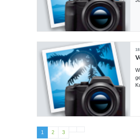
J
18
V
We
ge
K
1
2
3