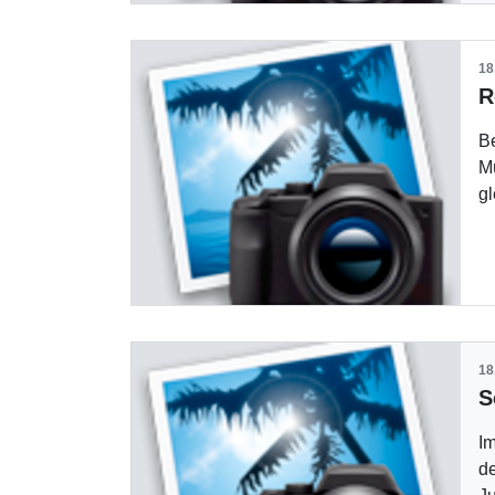
18
B
M
g
18
I
de