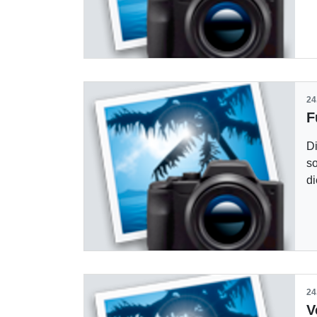
24
Di
so
d
24
V