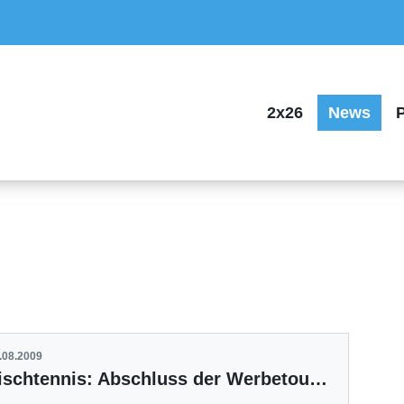
2x26
News
P
.08.2009
Tischtennis: Abschluss der Werbetour „11-mal Aufschlag“