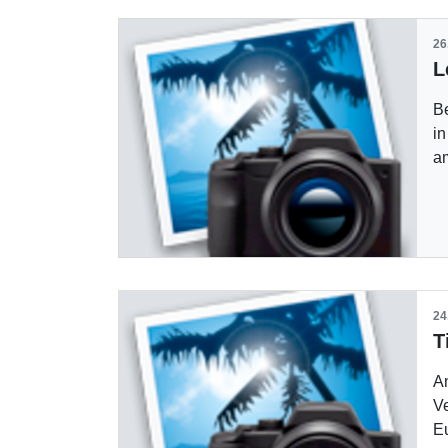
26
Be
in
a
24
Am
Ve
E