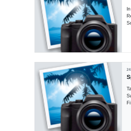
I
Re
S
24
T
S
Fi