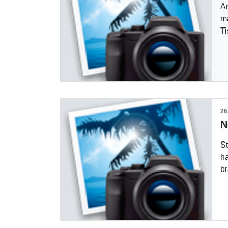
Am
ma
T
26
N
St
ha
b