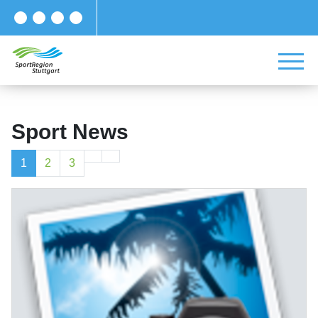
Sport News
1
2
3