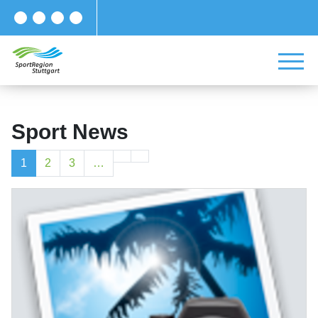
Sport News
1
2
3
…