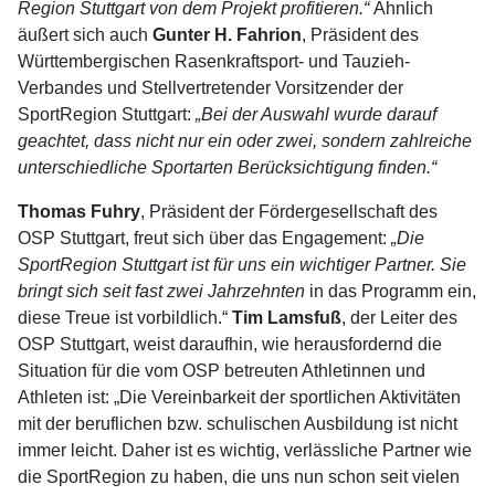
Region Stuttgart von dem Projekt profitieren.“
Ähnlich
äußert sich auch
Gunter H. Fahrion
, Prä­sident des
Württembergischen Rasenkraftsport- und Tau­zieh-
Verbandes und Stellver­tretender Vorsitzender der
SportRegion Stuttgart:
„Bei der Auswahl wurde darauf
geachtet, dass nicht nur ein oder zwei, sondern zahlreiche
unterschiedliche Sportarten Berücksich­tigung finden.“
Thomas Fuhry
, Präsident der Fördergesellschaft des
OSP Stuttgart, freut sich über das Engagement:
„Die
SportRegion Stuttgart ist für uns ein wichtiger Partner. Sie
bringt sich seit fast zwei Jahrzehnten
in das Programm ein,
diese Treue ist vorbildlich.“
Tim Lamsfuß
, der Leiter des
OSP Stuttgart, weist daraufhin, wie herausfordernd die
Situation für die vom OSP betreuten Athletinnen und
Athleten ist: „Die Vereinbarkeit der sportlichen Aktivitäten
mit der beruflichen bzw. schulischen Ausbildung ist nicht
immer leicht. Daher ist es wichtig, verlässliche Partner wie
die SportRegion zu haben, die uns nun schon seit vielen