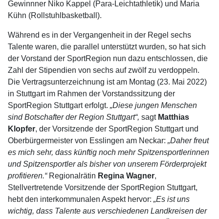
Gewinnner Niko Kappel (Para-Leichtathletik) und Maria
Kühn (Rollstuhlbas­ketball).
Während es in der Vergangenheit in der Regel sechs
Talente waren, die parallel unterstützt wurden, so hat sich
der Vorstand der SportRegion nun dazu entschlossen, die
Zahl der Stipendien von sechs auf zwölf zu verdoppeln.
Die Vertragsunterzeichnung ist am Montag (23. Mai 2022)
in Stuttgart im Rahmen der Vorstands­sitzung der
SportRegion Stuttgart erfolgt.
„Diese jungen Menschen
sind Botschafter der Region Stuttgart“,
sagt
Matthias
Klopfer
, der Vorsitzende der SportRegion Stuttgart und
Oberbürgermeister von Esslingen am Neckar:
„Daher freut
es mich sehr, dass künftig noch mehr Spitzensportlerinnen
und Spitzensportler als bisher von unserem Förderprojekt
profitieren.“
Regionalrätin
Regina Wagner
,
Stellvertretende Vorsitzende der SportRegion Stuttgart,
hebt den interkommunalen Aspekt hervor:
„Es ist uns
wichtig, dass Talente aus verschiedenen Landkreisen der