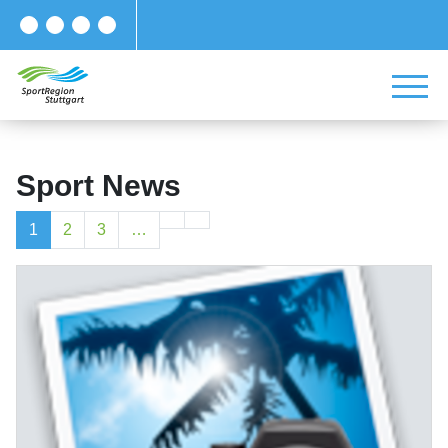
Sport News
1
2
3
…