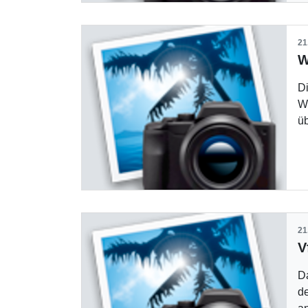
21
Di
W
ü
21
Da
de