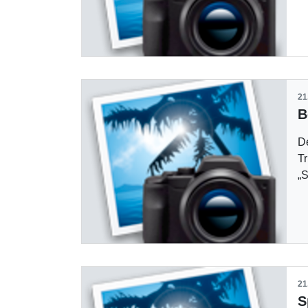
21
D
T
„S
21