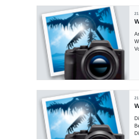
21
An
W
V
21
Di
B
Di