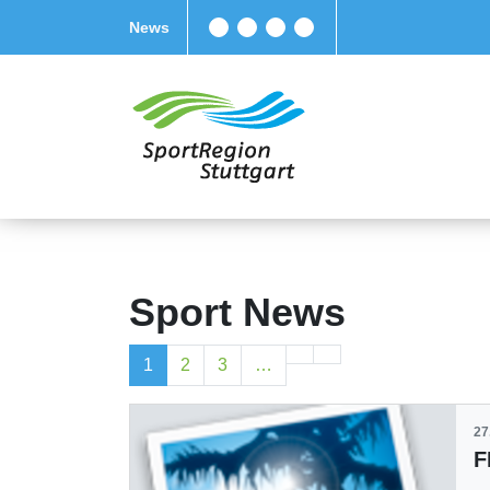
News
Sport News
1
2
3
…
27