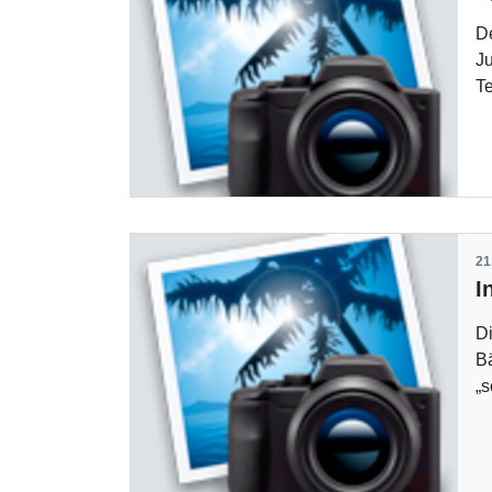
De
Ju
T
21
Di
Bä
„