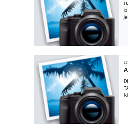
D
l
j
27
A
D
TA
K