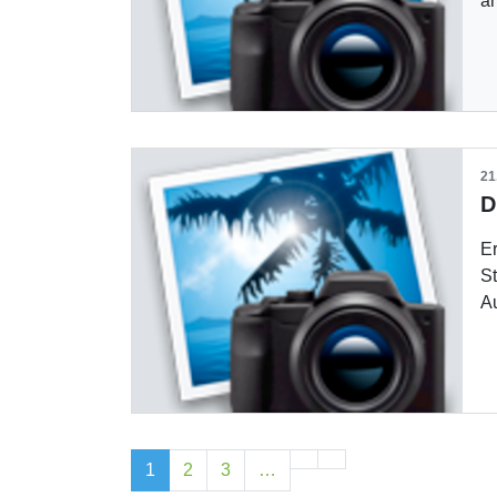
a
21
Er
S
A
1
2
3
…