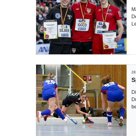
Ma
De
Le
28
S
D
D
b