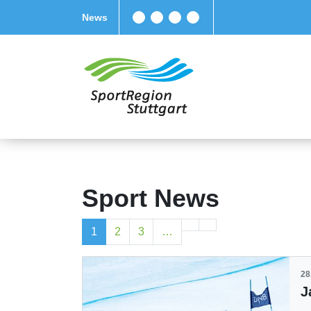
News
Sport News
1
2
3
…
28