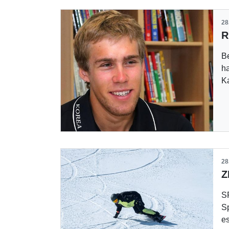
28
B
ha
K
28
S
S
e