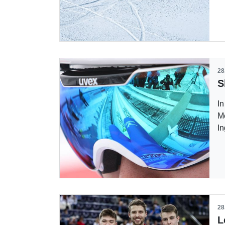
28
In
Me
I
28