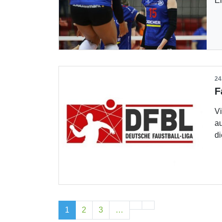
E
24
Vi
au
d
1
2
3
…