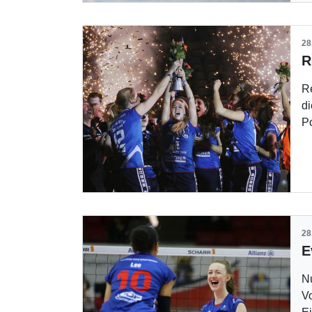
28
Re
di
P
28
Nu
Vo