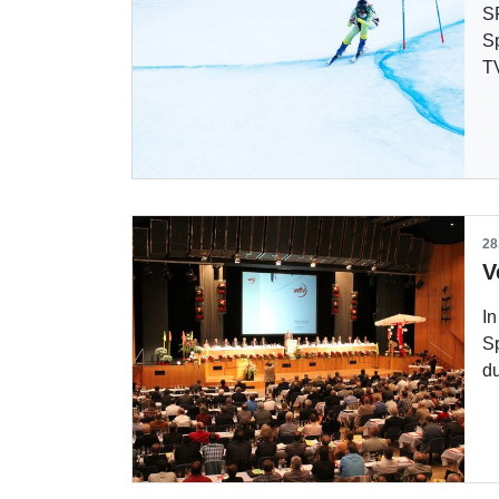
S
Sp
T
28
I
S
d