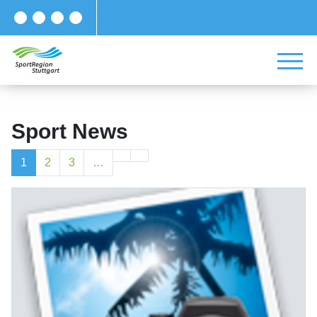
Sport News
1
2
3
…