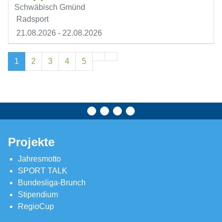
Schwäbisch Gmünd
Radsport
21.08.2026
- 22.08.2026
1
2
3
4
5
Projekte
Jahresmotto
SPORT TALK
Bundesliga-Brunch
Stipendium
RegioCup