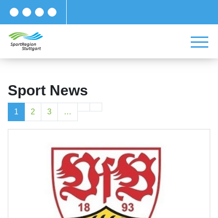
Sport News
1
2
3
…