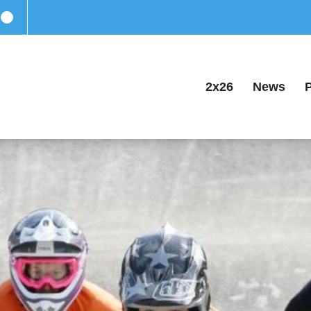
2x26
News
P