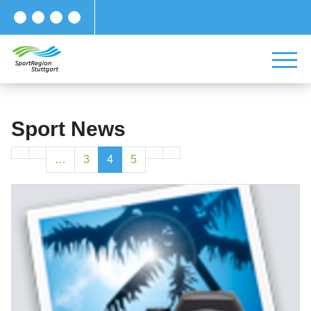
Sport News
…
3
4
5