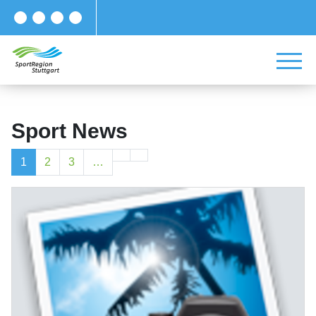
Sport News
1
2
3
…