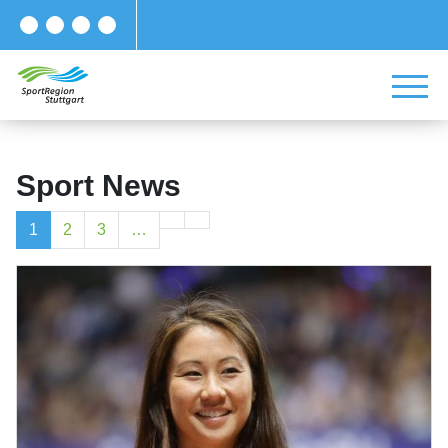
Sport News
1
2
3
…