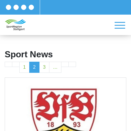
Sport News
1
2
3
…