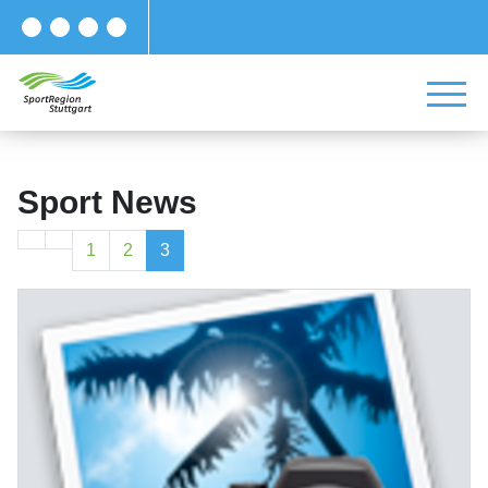
Sport News
1
2
3