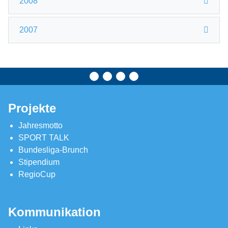
2008
2007
Projekte
Jahresmotto
SPORT TALK
Bundesliga-Brunch
Stipendium
RegioCup
Kommunikation