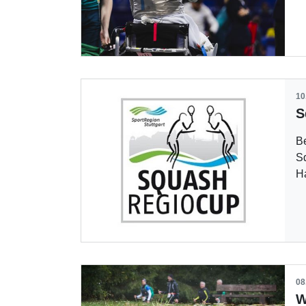
10
Be
Sq
H
08