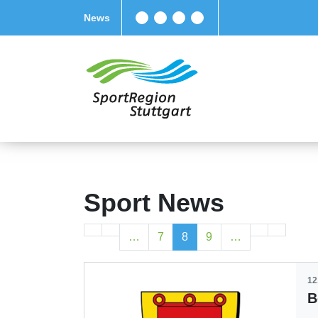
News
Sport News
…
7
8
9
…
12
B