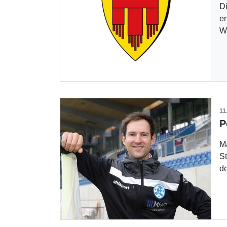
Di
er
W
11
Ma
St
d