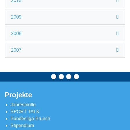
2010
2009
2008
2007
Projekte
Jahresmotto
SPORT TALK
Bundesliga-Brunch
Stipendium