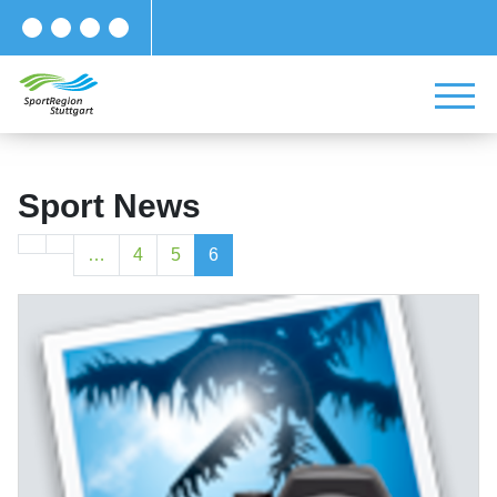
Sport News
…
4
5
6