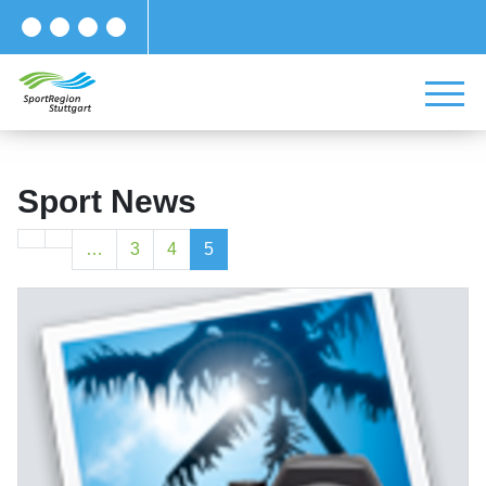
Sport News
…
3
4
5