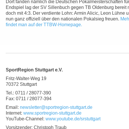
Dort fanden nämlich die Deutschen Pokalmeisterschaften für
Endspiel lag der SV Sillenbuch gegen TB Oldenburg bereit 
doch mit 4:3. Der verdiente Lohn: Armin Alicic, Leon Lühne u
nun ganz offiziell über den nationalen Pokalsieg freuen.
Mehr
findet man auf der TTBW-Homepage.
SportRegion Stuttgart e.V.
Fritz-Walter-Weg 19
70372 Stuttgart
Tel.: 0711 / 28077-390
Fax: 0711 / 28077-394
Email:
newsletter@sportregion-stuttgart.de
Internet:
www.sportregion-stuttgart.de
YouTube-Channel:
www.youtube.de/srstuttgart
Vorsitzender: Christoph Traub