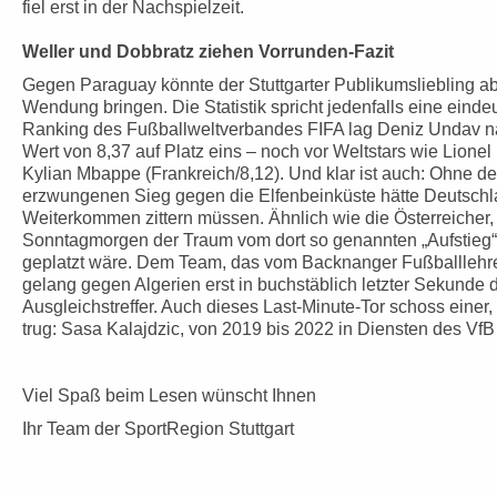
fiel erst in der Nachspielzeit.
Weller und Dobbratz ziehen Vorrunden-Fazit
Gegen Paraguay könnte der Stuttgarter Publikumsliebling a
Wendung bringen. Die Statistik spricht jedenfalls eine eind
Ranking des Fußballweltverbandes FIFA lag Deniz Undav n
Wert von 8,37 auf Platz eins – noch vor Weltstars wie Lionel
Kylian Mbappe (Frankreich/8,12). Und klar ist auch: Ohne 
erzwungenen Sieg gegen die Elfenbeinküste hätte Deutsch
Weiterkommen zittern müssen. Ähnlich wie die Österreicher, 
Sonntagmorgen der Traum vom dort so genannten „Aufstieg“ 
geplatzt wäre. Dem Team, das vom Backnanger Fußballlehrer 
gelang gegen Algerien erst in buchstäblich letzter Sekunde
Ausgleichstreffer. Auch dieses Last-Minute-Tor schoss einer,
trug: Sasa Kalajdzic, von 2019 bis 2022 in Diensten des VfB 
Viel Spaß beim Lesen wünscht Ihnen
Ihr Team der SportRegion Stuttgart