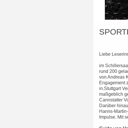
SPORT
Liebe Leserin
im Schillersa
rund 200 gel
von Andreas Kr
Engagement zu
in.Stuttgart 
maßgeblich gep
Cannstatter Vo
Darüber hinau
Hanns-Martin-
Impulse. Mit 