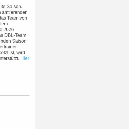
ite Saison.
en amtierenden
 das Team von
 dem
ie 2026
 das DBL-Team
ufenden Saison
ertrainer
tzt ist, wird
terstützt.
Hier