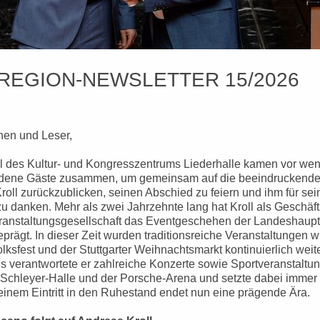
REGION-NEWSLETTER 15/2026
nen und Leser,
al des Kultur- und Kongresszentrums Liederhalle kamen vor we
adene Gäste zusammen, um gemeinsam auf die beeindruckend
oll zurückzublicken, seinen Abschied zu feiern und ihm für sei
 danken. Mehr als zwei Jahrzehnte lang hat Kroll als Geschäft
Veranstaltungsgesellschaft das Eventgeschehen der Landeshaupt
rägt. In dieser Zeit wurden traditionsreiche Veranstaltungen w
lksfest und der Stuttgarter Weihnachtsmarkt kontinuierlich weite
s verantwortete er zahlreiche Konzerte sowie Sportveranstaltun
Schleyer-Halle und der Porsche-Arena und setzte dabei immer
seinem Eintritt in den Ruhestand endet nun eine prägende Ära.