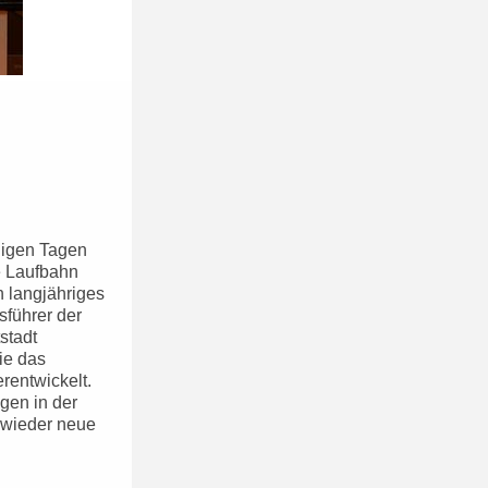
nigen Tagen
e Laufbahn
n langjähriges
sführer der
stadt
ie das
rentwickelt.
gen in der
 wieder neue