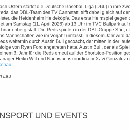
ch Ostern startet die Deutsche Baseball Liga (DBL) in ihre zwe
Reds, das DBL-Team des TV Cannstatt, trifft dabei gleich auf d
ster, die Heidenheim Heideköpfe. Das erste Heimspiel gegen
ndet am Samstag (11. April 2026) ab 13 Uhr im TVC Ballpark auf
chnarrenberg statt. Die Reds spielen in der DBL-Gruppe Süd, d
hs Mannschaften wie im Vorjahr umfasst. In diesem Jahr wird
Reds weiterhin durch Austin Bull gecoacht, der mitten in der la
olge von Ryan Ford angetreten hatte. Austin Bull, der als Spiel
seinem 3. Jahr für die Reds erneut auf der Shortstop-Position gese
nager Heiko Witt und Nachwuchskoordinator Xavi Gonzalez un
schau.
n Lau
ENSPORT UND EVENTS