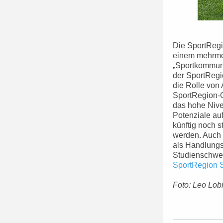
Die SportRegio
einem mehrmon
„Sportkommuni
der SportReg
die Rolle von
SportRegion-G
das hohe Nive
Potenziale auf
künftig noch 
werden. Auch 
als Handlungsf
Studienschwer
SportRegion Stu
Foto: Leo Lob