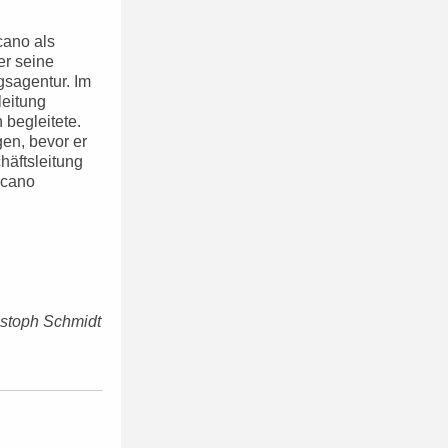
cano als
er seine
gsagentur. Im
leitung
 begleitete.
gen, bevor er
häftsleitung
acano
istoph Schmidt