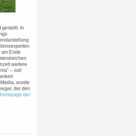
gestellt. In
angs
endarstellung
tionsexperten
ie am Ende
terstreichen
zelt weitere
ima" – soll
ankert
 Media, wurde
Seeger, der den
 Homepage der