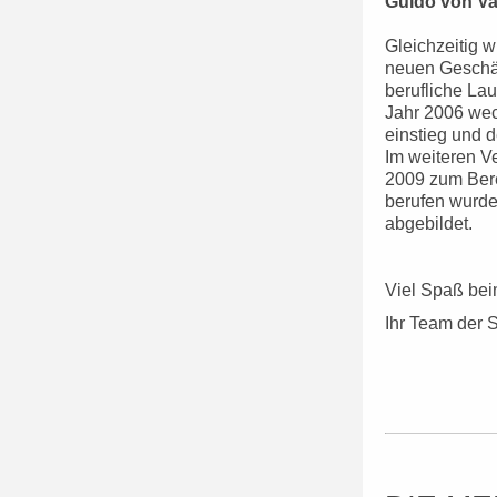
Guido von Va
Gleichzeitig 
neuen Geschäf
berufliche La
Jahr 2006 wech
einstieg und 
Im weiteren V
2009 zum Bere
berufen wurde
abgebildet.
Viel Spaß be
Ihr Team der S