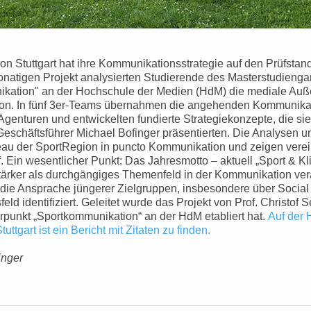
n Stuttgart hat ihre Kommunikationsstrategie auf den Prüfstand 
atigen Projekt analysierten Studierende des Masterstudieng
kation" an der Hochschule der Medien (HdM) die mediale Auß
ion. In fünf 3er-Teams übernahmen die angehenden Kommunika
 Agenturen und entwickelten fundierte Strategiekonzepte, die s
eschäftsführer Michael Bofinger präsentierten. Die Analysen un
au der SportRegion in puncto Kommunikation und zeigen verein
. Ein wesentlicher Punkt: Das Jahresmotto – aktuell „Sport & Kl
stärker als durchgängiges Themenfeld in der Kommunikation ver
die Ansprache jüngerer Zielgruppen, insbesondere über Social
eld identifiziert. Geleitet wurde das Projekt von Prof. Christof 
punkt „Sportkommunikation“ an der HdM etabliert hat.
Auf der
ttgart ist ein Bericht mit Zitaten zu finden.
inger