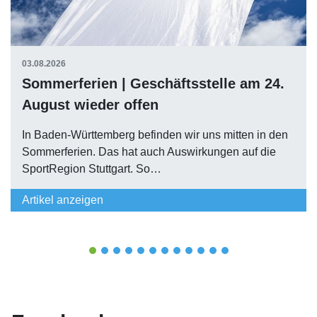
03.08.2026
Sommerferien | Geschäftsstelle am 24.
August wieder offen
In Baden-Württemberg befinden wir uns mitten in den
Sommerferien. Das hat auch Auswirkungen auf die
SportRegion Stuttgart. So…
Artikel anzeigen
1
2
3
4
5
6
7
8
9
10
11
12