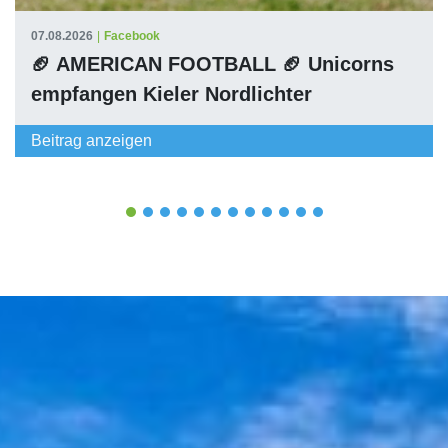
07.08.2026
|
Facebook
🏈 AMERICAN FOOTBALL 🏈 Unicorns
empfangen Kieler Nordlichter
Beitrag anzeigen
1
2
3
4
5
6
7
8
9
10
11
12