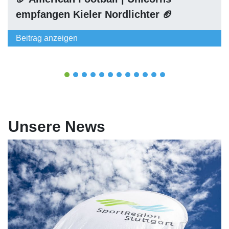
empfangen Kieler Nordlichter 🏈
Beitrag anzeigen
1
2
3
4
5
6
7
8
9
10
11
12
Unsere News