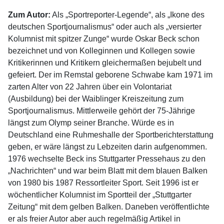
Zum Autor:
Als „Sportreporter-Legende“, als „Ikone des
deutschen Sportjournalismus“ oder auch als „versierter
Kolumnist mit spitzer Zunge“ wurde Oskar Beck schon
bezeichnet und von Kolleginnen und Kollegen sowie
Kritikerinnen und Kritikern gleichermaßen bejubelt und
gefeiert. Der im Remstal geborene Schwabe kam 1971 im
zarten Alter von 22 Jahren über ein Volontariat
(Ausbildung) bei der Waiblinger Kreiszeitung zum
Sportjournalismus. Mittlerweile gehört der 75-Jährige
längst zum Olymp seiner Branche. Würde es in
Deutschland eine Ruhmeshalle der Sportberichterstattung
geben, er wäre längst zu Lebzeiten darin aufgenommen.
1976 wechselte Beck ins Stuttgarter Pressehaus zu den
„Nachrichten“ und war beim Blatt mit dem blauen Balken
von 1980 bis 1987 Ressortleiter Sport. Seit 1996 ist er
wöchentlicher Kolumnist im Sportteil der „Stuttgarter
Zeitung“ mit dem gelben Balken. Daneben veröffentlichte
er als freier Autor aber auch regelmäßig Artikel in