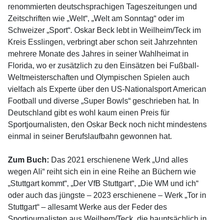
renommierten deutschsprachigen Tageszeitungen und
Zeitschriften wie „Welt“, „Welt am Sonntag“ oder im
Schweizer „Sport“. Oskar Beck lebt in Weilheim/Teck im
Kreis Esslingen, verbringt aber schon seit Jahrzehnten
mehrere Monate des Jahres in seiner Wahlheimat in
Florida, wo er zusätzlich zu den Einsätzen bei Fußball-
Weltmeisterschaften und Olympischen Spielen auch
vielfach als Experte über den US-Nationalsport American
Football und diverse „Super Bowls“ geschrieben hat. In
Deutschland gibt es wohl kaum einen Preis für
Sportjournalisten, den Oskar Beck noch nicht mindestens
einmal in seiner Berufslaufbahn gewonnen hat.
Zum Buch:
Das 2021 erschienene Werk „Und alles
wegen Ali“ reiht sich ein in eine Reihe an Büchern wie
„Stuttgart kommt“, „Der VfB Stuttgart“, „Die WM und ich“
oder auch das jüngste – 2023 erschienene – Werk „Tor in
Stuttgart“ – allesamt Werke aus der Feder des
Sportjournalisten aus Weilhem/Teck, die hauptsächlich in