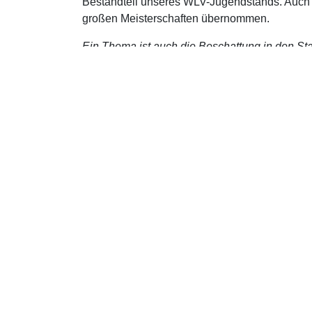
Bestandteil unseres WLV-Jugendstands. Auch 
großen Meisterschaften übernommen.
Ein Thema ist auch die Beschattung
Das Thema Beschattung in Stadien ist für uns
Veranstaltungen bestmöglich zu lösen, anderer
Thema aber kein einfaches. Temporäre wie daue
dauerhafte Beschattungen geht, geht das Them
Welche weiteren Maßnahme
Grundsätzlich beschäftigen wir uns aktuell i
dies auch Schwerpunkt-Thema des Impulsvortr
fordern von uns als Sportart, dass wir uns mi
gesamten Wettkampfkalenders, des Wettkampfp
werden.
Mehr Infos:
https://www.wlv-sport.de/home/deta