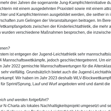
unmehr drei Jahren die sogenannte Jung-Kampfrichterinitiative
chterin mit einem ausgedehnten Praxisteil sowie mit einem at
chter und Kampfrichterinnen ausgebildet werden, die seither in
haften zum Gelingen der Veranstaltungen beitragen. Im Bereich
ettkampfangebots zwischen der Kinderleichtathletik, die mehr a
en wurden verschiedene Maßnahmen besprochen, die inzwischen a
nkrete Beispiele nennen?
ystem ist entgegen der Jugend-Leichtathletik sehr mannschaft
U14 Mannschaftswettkämpfe, jedoch geschlechtergetrennt. Um e
im Jahr 2022 gemischte Mannschaftswertungen für die Alterskla
ehr vielfältig. Grundsätzlich bietet auch die Jugend-Leichtathle
erkampf. Wir haben im Jahr 2023 deshalb WLV-Blockwettkampfme
für Sprint/Sprung, Lauf und Wurf angeboten wird und damit die 
e erfolgreich und werden fortgeführt?
ur N-Charta als lokales Nachhaltigkeitsprojekt umgesetzt und s