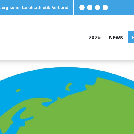
ergischer Leichtathletik-Verband
2x26
News
P