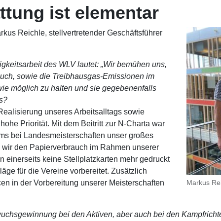
tung ist elementar
kus Reichle, stellvertretender Geschäftsführer
igkeitsarbeit des WLV lautet: „Wir bemühen uns,
auch, sowie die Treibhausgas-Emissionen im
wie möglich zu halten und sie gegebenenfalls
en.“ Wie gelingt das?
ealisierung unseres Arbeitsalltags sowie
ohe Priorität. Mit dem Beitritt zur N-Charta war
tems bei Landesmeisterschaften unser großes
en wir den Papierverbrauch im Rahmen unserer
einerseits keine Stellplatzkarten mehr gedruckt
ge für die Vereine vorbereitet. Zusätzlich
n in der Vorbereitung unserer Meisterschaften
Markus Rei
n Nachwuchsgewinnung bei den Aktiven, aber au