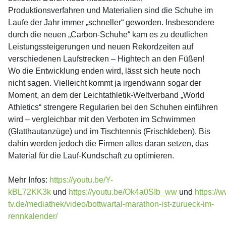
Produktionsverfahren und Materialien sind die Schuhe im
Laufe der Jahr immer „schneller“ geworden. Insbesondere
durch die neuen „Carbon-Schuhe“ kam es zu deutlichen
Leistungssteigerungen und neuen Rekordzeiten auf
verschiedenen Laufstrecken – Hightech an den Füßen!
Wo die Entwicklung enden wird, lässt sich heute noch
nicht sagen. Vielleicht kommt ja irgendwann sogar der
Moment, an dem der Leichtathletik-Weltverband „World
Athletics“ strengere Regularien bei den Schuhen einführen
wird – vergleichbar mit den Verboten im Schwimmen
(Glatthautanzüge) und im Tischtennis (Frischkleben). Bis
dahin werden jedoch die Firmen alles daran setzen, das
Material für die Lauf-Kundschaft zu optimieren.
Mehr Infos:
https://youtu.be/Y-
kBL72KK3k
und
https://youtu.be/Ok4a0SIb_ww
und
https://
tv.de/mediathek/video/bottwartal-marathon-ist-zurueck-im-
rennkalender/