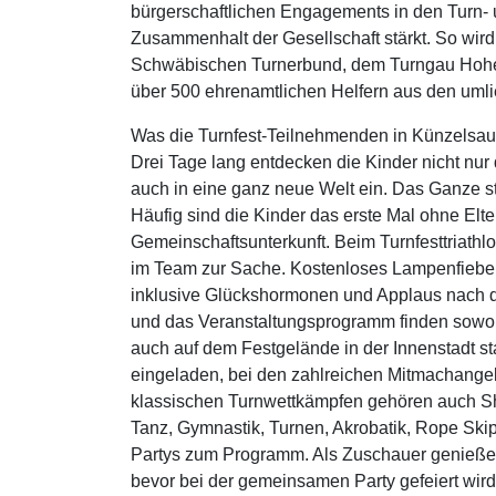
bürgerschaftlichen Engagements in den Turn-
Zusammenhalt der Gesellschaft stärkt. So wi
Schwäbischen Turnerbund, dem Turngau Hohen
über 500 ehrenamtlichen Helfern aus den umli
Was die Turnfest-Teilnehmenden in Künzelsau 
Drei Tage lang entdecken die Kinder nicht nur
auch in eine ganz neue Welt ein. Das Ganze st
Häufig sind die Kinder das erste Mal ohne Elt
Gemeinschaftsunterkunft. Beim Turnfesttriath
im Team zur Sache. Kostenloses Lampenfieber
inklusive Glückshormonen und Applaus nach d
und das Veranstaltungsprogramm finden sowohl
auch auf dem Festgelände in der Innenstadt sta
eingeladen, bei den zahlreichen Mitmachange
klassischen Turnwettkämpfen gehören auch S
Tanz, Gymnastik, Turnen, Akrobatik, Rope Ski
Partys zum Programm. Als Zuschauer genießen
bevor bei der gemeinsamen Party gefeiert wir