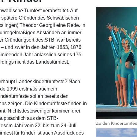
hwäbische Turnfest veranstaltet. Auf
der spätere Gründer des Schwäbischen
slingen) Theodor Georgii eine Rede. In
n unregelmäßigen Abständen an immer
er Gründungsort des STB, war bereits
t – und zwar in den Jahren 1853, 1876
ommenden Jahr anlässlich seines 175-
rdings nicht das Landesturnfest,
erhaupt Landeskinderturnfeste? Nach
rde 1999 erstmals auch ein
derturnfeste sollen bereits den
ens zeigen. Die Kinderturnfeste finden in
ant. Nichtsdestoweniger kommen drei
hauptsächlich aus dem STB-
Zu den Kinderturnfe
esem Jahr vom 22. bis zum 24. Juli
nfest für Kinder ist auch Ausdruck des