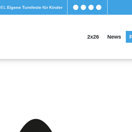
DEL
Eigene Turnfeste für Kinder
2x26
News
P