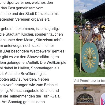
 und Sportvereinen, welches den
rd das Fest gemeinsam vom
lohe und der Stadt Künzelsau mit
egenden Vereinen organisiert.
geboten bekommen, ist einzigartig:
 die Stadt am Kocher, sondern tauchen
eht unter dem Motto „Künzelsau tobt“.
ern unterwegs, noch dazu in einer
lon „Der besondere Wettbewerb“ geht es
 gibt es vor den Showvorführungen
em gelungenen Auftritt. Die Wettkämpfe
 dabei in Hallen, Sportanlagen als
tt. Auch die Bevölkerung ist
boten aktiv zu werden. Neben
Viel Prominenz ist b
howvorführungen wie zum Beispiel
pping, Mitmachangebote für alle und
 die Teilnehmenden die Turni-Gala,
d. Am Sonntag geht es dann