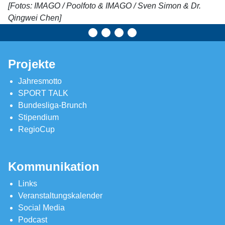
[Fotos: IMAGO / Poolfoto & IMAGO / Sven Simon & Dr.
Qingwei Chen]
Projekte
Jahresmotto
SPORT TALK
Bundesliga-Brunch
Stipendium
RegioCup
Kommunikation
Links
Veranstaltungskalender
Social Media
Podcast