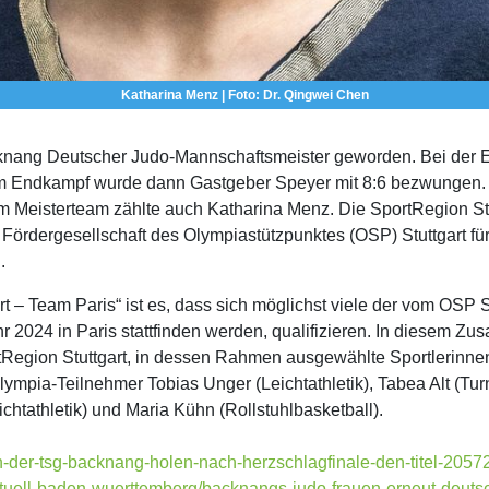
Katharina Menz | Foto: Dr. Qingwei Chen
knang Deutscher Judo-Mannschaftsmeister geworden. Bei der E
. Im Endkampf wurde dann Gastgeber Speyer mit 8:6 bezwungen.
 Meisterteam zählte auch Katharina Menz. Die SportRegion S
 Förderge­sellschaft des Olympiastützpunktes (OSP) Stuttgart fü
.
 – Team Paris“ ist es, dass sich möglichst viele der vom OSP S
 2024 in Paris stattfinden werden, qualifi­zieren. In diesem Zus
tRegion Stuttgart, in dessen Rahmen ausgewählte Sportlerinnen
ympia-Teilnehmer Tobias Unger (Leichtathletik), Tabea Alt (Tu
tathletik) und Maria Kühn (Rollstuhlbas­ketball).
n-der-tsg-backnang-holen-nach-herzschlagfinale-den-titel-2057
tuell-baden-wuerttemberg/backnangs-judo-frauen-erneut-deutsc