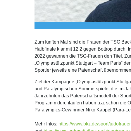
Zum fünften Mal sind die Frauen der TSG Bac
Halbfinale klar mit 12:2 gegen Bottrop durch
2022 gewannen die TSG-Frauen den Titel. Zum
„Olympiastützpunkt Stuttgart – Team Paris“ der
Sportler jeweils eine Patenschaft übernommen
Ziel der Kampagne „Olympiastützpunkt Stuttgart
und Paralympischen Sommer­spie­le, die im Jahr
Jahrzehnten das Paten­schafts­modell der Spor
Programm durchlaufen haben u.a. schon die Ol
Paralympics-Gewinnner Niko Kappel (Para-Leich
Mehr Infos:
https://www.bkz.de/sport/judofraue
und
https://www.ardmediathek.de/video/swr-ak