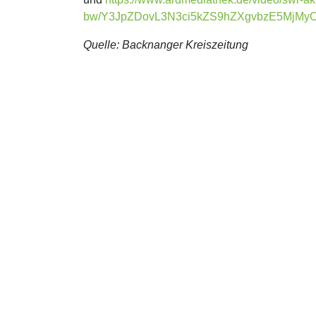
bw/Y3JpZDovL3N3ci5kZS9hZXgvbzE5MjMy
Quelle: Backnanger Kreiszeitung