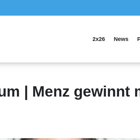
2x26
News
P
ium | Menz gewinnt