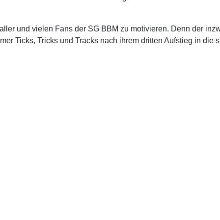
ller und vielen Fans der SG BBM zu motivieren. Denn der inzw
imer Ticks, Tricks und Tracks nach ihrem dritten Aufstieg in die s
ksgbbm/
munikation
Service
ks
Wir über uns
anstaltungskalender
Impressum
ial Media
Datenschutz
cast
Kontakt