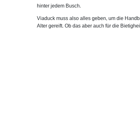
hinter jedem Busch.
Viaduck muss also alles geben, um die Handba
Alter gereift. Ob das aber auch für die Bietighe
beweisen.
Mehr Infos:
https://www.instagram.com/viaduc
Projekte
Kom
Jahresmotto
Lin
SPORT TALK
Ver
Bundesliga-Brunch
Soc
Stipendium
Pod