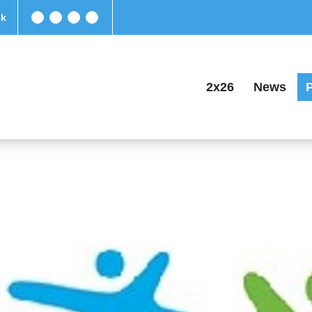
ck
2x26
News
P