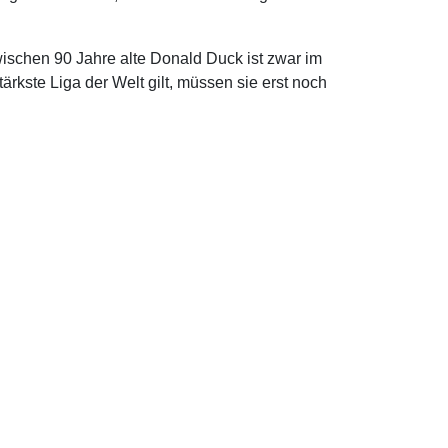
ischen 90 Jahre alte Donald Duck ist zwar im
tärkste Liga der Welt gilt, müssen sie erst noch
SportRegion Stuttgart
Die Stimme des Sports
in der Region