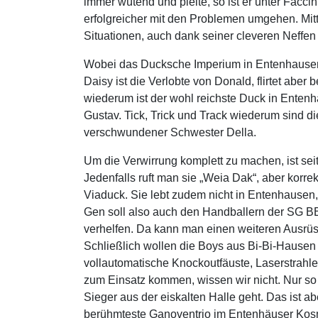
immer wütend und pleite, so ist er unter Faccini 
erfolgreicher mit den Problemen umgehen. Mittl
Situationen, auch dank seiner cleveren Neffen 
Wobei das Ducksche Imperium in Entenhausen n
Daisy ist die Verlobte von Donald, flirtet abe
wiederum ist der wohl reichste Duck in Enten
Gustav. Tick, Trick und Track wiederum sind d
verschwundener Schwester Della.
Um die Verwirrung komplett zu machen, ist s
Jedenfalls ruft man sie „Weia Dak“, aber korre
Viaduck. Sie lebt zudem nicht in Entenhausen
Gen soll also auch den Handballern der SG B
verhelfen. Da kann man einen weiteren Ausrüs
Schließlich wollen die Boys aus Bi-Bi-Hausen
vollautomatische Knockoutfäuste, Laserstrahle
zum Einsatz kommen, wissen wir nicht. Nur so 
Sieger aus der eiskalten Halle geht. Das ist ab
berühmteste Ganoventrio im Entenhäuser Kosm