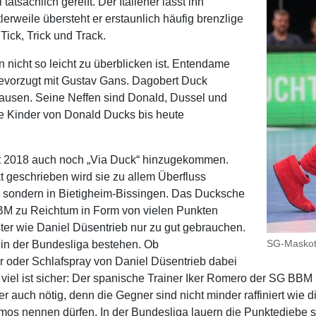
tatsächlich gereift. Der Italiener lässt ihn
erweile übersteht er erstaunlich häufig brenzlige
Tick, Trick und Track.
icht so leicht zu überblicken ist. Entendame
r bevorzugt mit Gustav Gans. Dagobert Duck
hausen. Seine Neffen sind Donald, Dussel und
ie Kinder von Donald Ducks bis heute
eit 2018 auch noch „Via Duck“ hinzugekommen.
kt geschrieben wird sie zu allem Überfluss
, sondern in Bietigheim-Bissingen. Das Ducksche
BM zu Reichtum in Form von vielen Punkten
ter wie Daniel Düsentrieb nur zu gut gebrauchen.
SG-Maskott
 in der Bundesliga bestehen. Ob
r oder Schlafspray von Daniel Düsentrieb dabei
viel ist sicher: Der spanische Trainer Iker Romero der SG BBM
er auch nötig, denn die Gegner sind nicht minder raffiniert wie 
os nennen dürfen. In der Bundesliga lauern die Punktediebe s