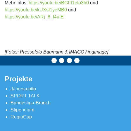
Mehr Infos:
https://youtu.be/BGFt1eto3h0
und
https://youtu.be/kUXsI1yeMB0
und
https://youtu.be/ARj_8_f4uiE
[Fotos: Pressefoto Baumann & IMAGO / ingimage]
Projekte
Jahresmotto
SPORT TALK
Bundesliga-Brunch
Stipendium
RegioCup