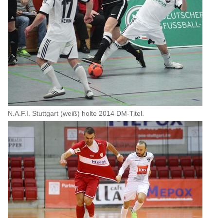
N.A.F.I. Stuttgart (weiß) holte 2014 DM-Titel.