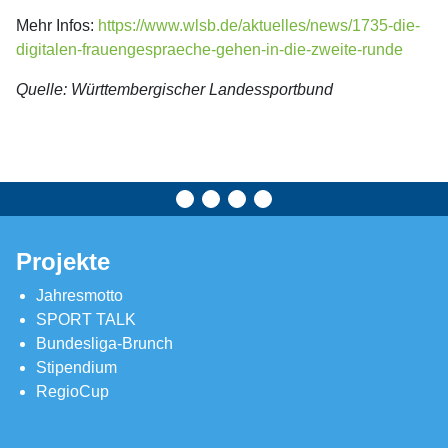
Mehr Infos:
https://www.wlsb.de/aktuelles/news/1735-die-
digitalen-frauengespraeche-gehen-in-die-zweite-runde
Quelle: Württembergischer Landessportbund
Projekte
Jahresmotto
SPORT TALK
Bundesliga-Brunch
Stipendium
RegioCup