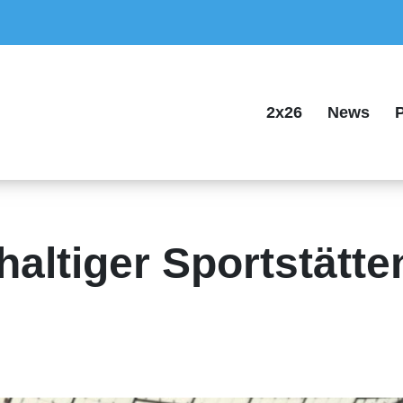
2x26
News
P
haltiger Sportstätt