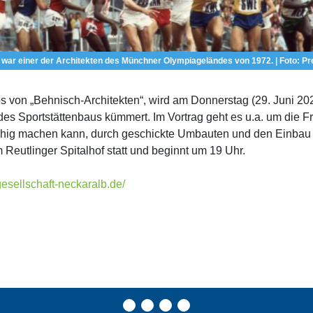
war einer der Architekten des Münchner Olympiageländes von 1972. | Foto: 
os von „Behnisch-Architekten“, wird am Donnerstag (29. Juni 202
des Sportstättenbaus kümmert. Im Vortrag geht es u.a. um die 
ähig machen kann, durch geschickte Umbauten und den Einbau 
 Reutlinger Spitalhof statt und beginnt um 19 Uhr.
esellschaft-neckaralb.de/