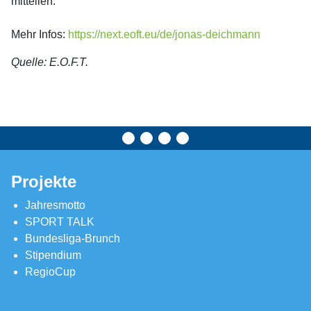
mitteilen.
Mehr Infos:
https://next.eoft.eu/de/jonas-deichmann
Quelle: E.O.F.T.
Projekte
Jahresmotto
SPORT TALK
Bundesliga-Brunch
Stipendium
RegioCup