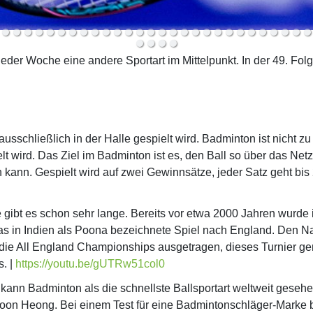
er Woche eine andere Sportart im Mittelpunkt. In der 49. Folg
usschließlich in der Halle gespielt wird. Badminton ist nicht z
elt wird. Das Ziel im Badminton ist es, den Ball so über das Net
n kann. Gespielt wird auf zwei Gewinnsätze, jeder Satz geht bi
bt es schon sehr lange. Bereits vor etwa 2000 Jahren wurde i
das in Indien als Poona bezeichnete Spiel nach England. Den
 die All England Championships ausgetragen, dieses Turnier g
. |
https://youtu.be/gUTRw51col0
kann Badminton als die schnellste Ballsportart weltweit geseh
Boon Heong. Bei einem Test für eine Badmintonschläger-Marke b