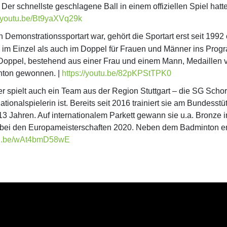
Der schnellste geschlagene Ball in einem offiziellen Spiel hat
//youtu.be/Bt9yaXVq29k
emonstrationssportart war, gehört die Sportart erst seit 1992
im Einzel als auch im Doppel für Frauen und Männer ins Prog
oppel, bestehend aus einer Frau und einem Mann, Medaillen v
nton gewonnen. |
https://youtu.be/82pKPStTPK0
r spielt auch ein Team aus der Region Stuttgart – die SG Schorn
ionalspielerin ist. Bereits seit 2016 trainiert sie am Bundesstü
t 13 Jahren. Auf internationalem Parkett gewann sie u.a. Bronz
bei den Europameisterschaften 2020. Neben dem Badminton enga
utu.be/wAt4bmD58wE