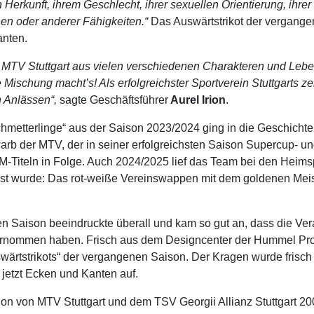
 Herkunft, ihrem Geschlecht, ihrer sexuellen Orientierung, ihr
hen oder anderer Fähigkeiten.“
Das Auswärtstrikot der vergangen
anten.
z MTV Stuttgart aus vielen verschiedenen Charakteren und Leb
ischung macht’s! Als erfolgreichster Sportverein Stuttgarts ze
en Anlässen“,
sagte Geschäftsführer
Aurel Irion
.
metterlinge“ aus der Saison 2023/2024 ging in die Geschichte ei
 warb der MTV, der in seiner erfolgreichsten Saison Supercup- 
 DM-Titeln in Folge. Auch 2024/2025 lief das Team bei den Hei
sst wurde: Das rot-weiße Vereinswappen mit dem goldenen Meis
en Saison beeindruckte überall und kam so gut an, dass die Ve
ernommen haben. Frisch aus dem Designcenter der Hummel Produ
swärtstrikots“ der vergangenen Saison. Der Kragen wurde frisch 
etzt Ecken und Kanten auf.
ion von MTV Stuttgart und dem TSV Georgii Allianz Stuttgart 2007