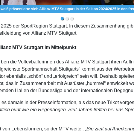
tuttgart in der Saison 2024/2025 in den fremden Hallen. | Foto: Pressefoto Baum
5 der SportRegion Stuttgart. In diesem Zusammenhang gibt es 
elkleidung von Allianz MTV Stuttgart.
llianz MTV Stuttgart im Mittelpunkt
erben die Volleyballerinnen des Allianz MTV Stuttgart ihren Auft
lgreichste Sportmannschaft Stuttgarts“ kommt aus der Werbetr
r ebenfalls „schön“ und „erfolgreich“ sein will. Deshalb spie
ot, das in Zusammenarbeit mit Ausrüster „hummel“ entwickelt wo
 fremden Hallen der Bundesliga und der internationalen Begegn
 es damals in der Presseinformation, als das neue Trikot vorges
gentlich bunt wie ein Regenbogen. Seit Jahren treffen bei uns Spi
d von Lebensformen, so der MTV weiter. „
Sie zielt auf Anerken