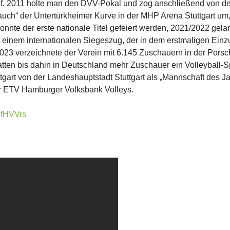
uf. 2011 holte man den DVV-Pokal und zog anschließend von der 
uch“ der Untertürkheimer Kurve in der MHP Arena Stuttgart um
nnte der erste nationale Titel gefeiert werden, 2021/2022 gel
 einem internationalen Siegeszug, der in dem erstmaligen Einz
/2023 verzeichnete der Verein mit 6.145 Zuschauern in der Po
en bis dahin in Deutschland mehr Zuschauer ein Volleyball-Spi
gart von der Landeshauptstadt Stuttgart als „Mannschaft des 
ger ETV Hamburger Volksbank Volleys.
qfHVVrs