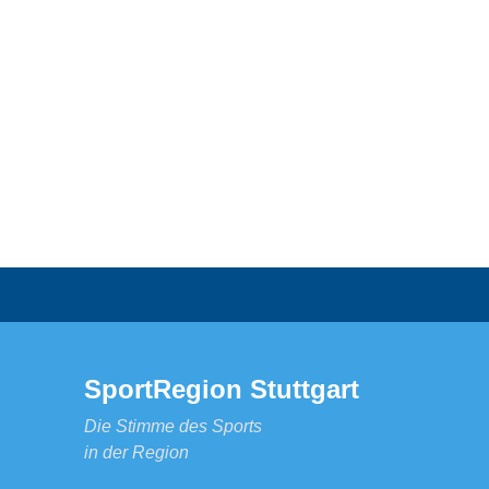
SportRegion Stuttgart
Die Stimme des Sports
in der Region