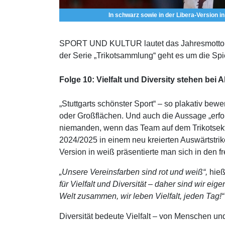
In schwarz sowie in der Libera-Version in weiß präsentierte sich Allianz MTV S
SPORT UND KULTUR lautet das Jahresmotto 202
der Serie „Trikotsammlung“ geht es um die Spi
Folge 10: Vielfalt und Diversity stehen bei A
„Stuttgarts schönster Sport“ – so plakativ bew
oder Großflächen. Und auch die Aussage „erfo
niemanden, wenn das Team auf dem Trikotsekto
2024/2025 in einem neu kreierten Auswärtstrik
Version in weiß präsentierte man sich in den
„Unsere Vereinsfarben sind rot und weiß“,
hieß
für Vielfalt und Diversität – daher sind wir ei
Welt zusammen, wir leben Vielfalt, jeden Tag!“
Diversität bedeute Vielfalt – von Menschen un