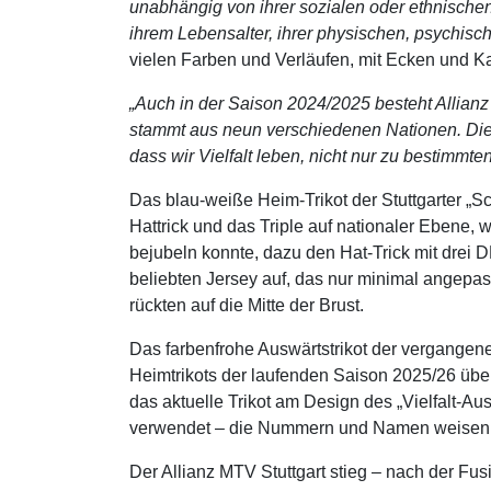
unabhängig von ihrer sozialen oder ethnischen
ihrem Lebensalter, ihrer physischen, psychisc
vielen Farben und Verläufen, mit Ecken und K
„Auch in der Saison 2024/2025 besteht Allian
stammt aus neun verschiedenen Nationen. Die M
dass wir Vielfalt leben, nicht nur zu bestimmt
Das blau-weiße Heim-Trikot der Stuttgarter „Sch
Hattrick und das Triple auf nationaler Ebene,
bejubeln konnte, dazu den Hat-Trick mit drei
beliebten Jersey auf, das nur minimal angepa
rückten auf die Mitte der Brust.
Das farbenfrohe Auswärtstrikot der vergangen
Heimtrikots der laufenden Saison 2025/26 üb
das aktuelle Trikot am Design des „Vielfalt-Au
verwendet – die Nummern und Namen weisen j
Der Allianz MTV Stuttgart stieg – nach der Fus