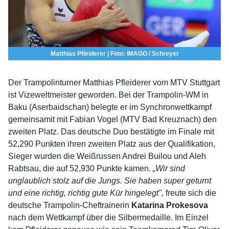
Matthias Pfleiderer | Foto: IMAGO / Schreyer
Der Trampolinturner Matthias Pfleiderer vom MTV Stuttgart
ist Vizeweltmeister geworden. Bei der Trampolin-WM in
Baku (Aserbaidschan) belegte er im Synchronwettkampf
gemeinsamit mit Fabian Vogel (MTV Bad Kreuznach) den
zweiten Platz. Das deutsche Duo bestätigte im Finale mit
52,290 Punkten ihren zweiten Platz aus der Qualifikation,
Sieger wurden die Weißrussen Andrei Builou und Aleh
Rabtsau, die auf 52,930 Punkte kamen.
„Wir sind
unglaublich stolz auf die Jungs. Sie haben super geturnt
und eine richtig, richtig gute Kür hingelegt",
freute sich die
deutsche Trampolin-Cheftrainerin
Katarina Prokesova
nach dem Wettkampf über die Silbermedaille. Im Einzel