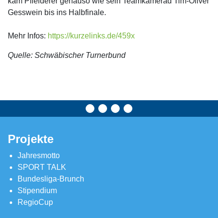
kam Pfleiderer genauso wie sein Teamkamerad Tim-Oliver
Gesswein bis ins Halbfinale.
Mehr Infos:
https://kurzelinks.de/459x
Quelle: Schwäbischer Turnerbund
Projekte
Jahresmotto
SPORT TALK
Bundesliga-Brunch
Stipendium
RegioCup