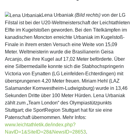
Lena Urbaniak
(Bild rechts)
von der LG
Filstal ist bei der U20-Weltmeisterschaft der Leichtathleten
Elfte im Kugelstoßen geworden. Bei den Titelkämpfen im
kanadischen Moncton erreichte Urbaniak im Kugelstoß-
Finale in ihrem ersten Versuch eine Weite von 15,09
Meter. Weltmeisterin wurde die Brasilianerin Geisa
Arcanjo, die ihre Kugel auf 17,02 Meter beförderte. Über
eine Silbermedaille konnte sich die Stabhochspringerin
Victoria von Eynatten (LG Leinfelden-Echterdingen) mit
übersprungenen 4,20 Meter freuen. Miriam Hehl (LAZ
Salamander Kornwestheim-Ludwigsburg) wurde in 13,46
Sekunden Dritte über 100 Meter Hürden. Lena Urbaniak
zählt zum „Team London“ des Olympiastützpunkts
Stuttgart; die SportRegion Stuttgart hat für sie eine
Patenschaft übernommen. Mehr Infos:
www.leichtathletik.de/index.php?
NavID=1&SiteID=28&NewsID=28653
.