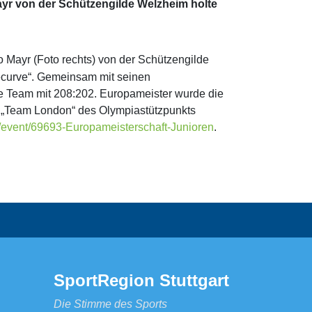
yr von der Schützengilde Welzheim holte
Mayr (Foto rechts) von der Schützengilde
ecurve“. Gemeinsam mit seinen
Team mit 208:202. Europameister wurde die
um „Team London“ des Olympiastützpunkts
event/69693-Europameisterschaft-Junioren
.
SportRegion Stuttgart
Die Stimme des Sports