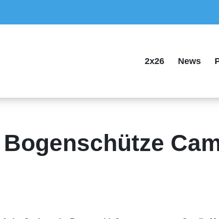
2x26
News
P
Bogenschütze Cami