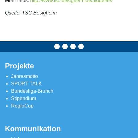
Mehr Infos:
http://www.tsc-besigheim.de/aktuelles
Quelle: TSC Besigheim
Projekte
Jahresmotto
SPORT TALK
Bundesliga-Brunch
Stipendium
RegioCup
Kommunikation