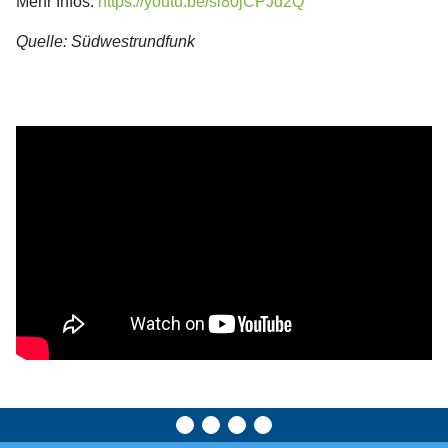
Mehr Infos:
https://youtu.be/si80jCPJd2Q
Quelle: Südwestrundfunk