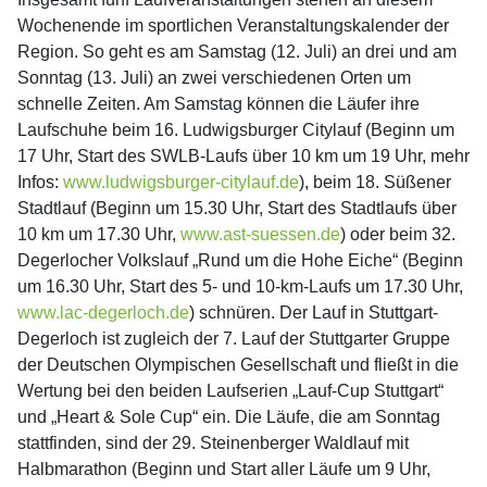
Wochenende im sportlichen Veranstaltungskalender der
Region. So geht es am Samstag (12. Juli) an drei und am
Sonntag (13. Juli) an zwei verschiedenen Orten um
schnelle Zeiten. Am Samstag können die Läufer ihre
Laufschuhe beim 16. Ludwigsburger Citylauf (Beginn um
17 Uhr, Start des SWLB-Laufs über 10 km um 19 Uhr, mehr
Infos:
www.ludwigsburger-citylauf.de
), beim 18. Süßener
Stadtlauf (Beginn um 15.30 Uhr, Start des Stadtlaufs über
10 km um 17.30 Uhr,
www.ast-suessen.de
) oder beim 32.
Degerlocher Volkslauf „Rund um die Hohe Eiche“ (Beginn
um 16.30 Uhr, Start des 5- und 10-km-Laufs um 17.30 Uhr,
www.lac-degerloch.de
) schnüren. Der Lauf in Stuttgart-
Degerloch ist zugleich der 7. Lauf der Stuttgarter Gruppe
der Deutschen Olympischen Gesellschaft und fließt in die
Wertung bei den beiden Laufserien „Lauf-Cup Stuttgart“
und „Heart & Sole Cup“ ein. Die Läufe, die am Sonntag
stattfinden, sind der 29. Steinenberger Waldlauf mit
Halbmarathon (Beginn und Start aller Läufe um 9 Uhr,