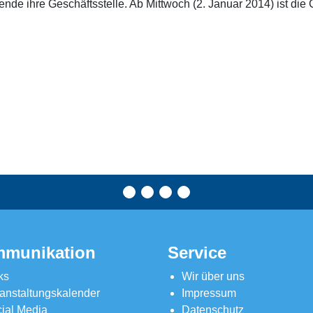
ende ihre Geschäftsstelle. Ab Mittwoch (2. Januar 2014) ist die
munikation
Service
ks
Wir über uns
anstaltungskalender
Impressum
ial Media
Datenschutz