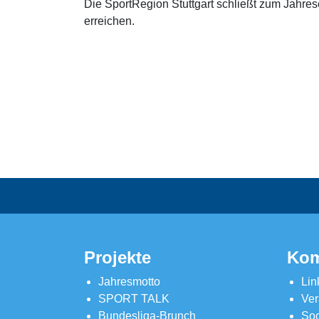
Die SportRegion Stuttgart schließt zum Jahres
erreichen.
Projekte
Kom
Jahresmotto
Lin
SPORT TALK
Ver
Bundesliga-Brunch
Soc