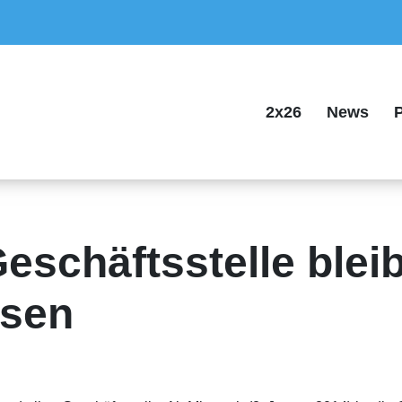
2x26
News
P
schäftsstelle bleib
ssen