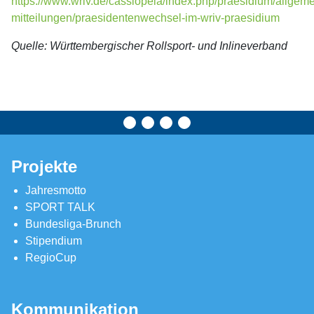
https://www.wriv.de/cassiopeia/index.php/praesidium/allgeme
mitteilungen/praesidentenwechsel-im-wriv-praesidium
Quelle: Württembergischer Rollsport- und Inlineverband
Projekte
Jahresmotto
SPORT TALK
Bundesliga-Brunch
Stipendium
RegioCup
Kommunikation